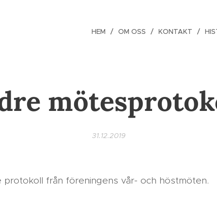
HEM
OM OSS
KONTAKT
HIS
dre mötesprotok
31.12.2019
e protokoll från föreningens vår- och höstmöten.