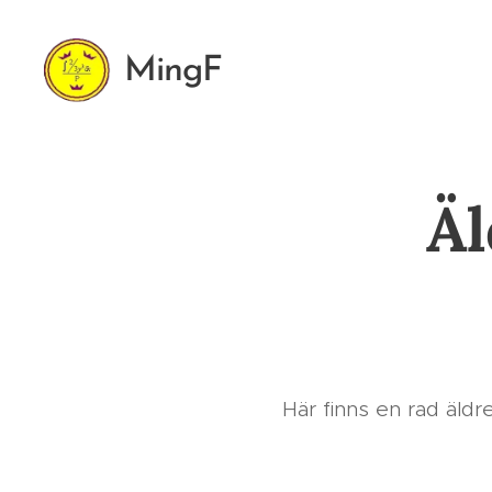
MingF
Äl
Här finns en rad äldr