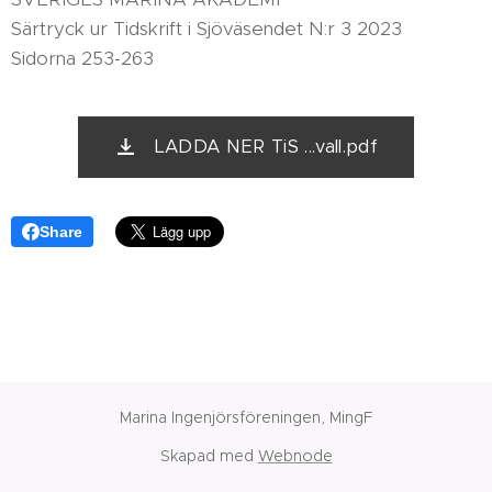
Särtryck ur Tidskrift i Sjöväsendet N:r 3 2023
Sidorna 253-263
LADDA NER TiS ...vall.pdf
Share
Marina Ingenjörsföreningen, MingF
Skapad med
Webnode