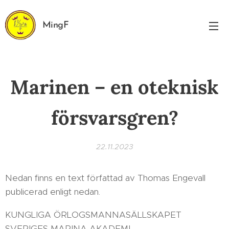
MingF
Marinen – en oteknisk
försvarsgren?
22.11.2023
Nedan finns en text författad av Thomas Engevall
publicerad enligt nedan.
KUNGLIGA ÖRLOGSMANNASÄLLSKAPET
SVERIGES MARINA AKADEMI