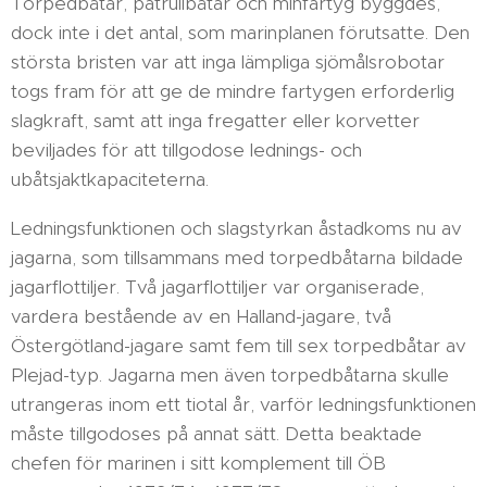
Torpedbåtar, patrullbåtar och minfartyg byggdes,
dock inte i det antal, som marinplanen förutsatte. Den
största bristen var att inga lämpliga sjömålsrobotar
togs fram för att ge de mindre fartygen erforderlig
slagkraft, samt att inga fregatter eller korvetter
beviljades för att tillgodose lednings- och
ubåtsjaktkapaciteterna.
Ledningsfunktionen och slagstyrkan åstadkoms nu av
jagarna, som tillsammans med torpedbåtarna bildade
jagarflottiljer. Två jagarflottiljer var organiserade,
vardera bestående av en Halland-jagare, två
Östergötland-jagare samt fem till sex torpedbåtar av
Plejad-typ. Jagarna men även torpedbåtarna skulle
utrangeras inom ett tiotal år, varför ledningsfunktionen
måste tillgodoses på annat sätt. Detta beaktade
chefen för marinen i sitt komplement till ÖB