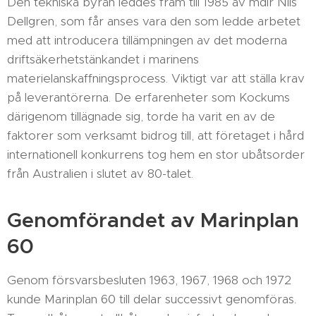
Den tekniska byrån leddes fram till 1985 av mdir Nils
Dellgren, som får anses vara den som ledde arbetet
med att introducera tillämpningen av det moderna
driftsäkerhetstänkandet i marinens
materielanskaffningsprocess. Viktigt var att ställa krav
på leverantörerna. De erfarenheter som Kockums
därigenom tillägnade sig, torde ha varit en av de
faktorer som verksamt bidrog till, att företaget i hård
internationell konkurrens tog hem en stor ubåtsorder
från Australien i slutet av 80-talet.
Genomförandet av Marinplan
60
Genom försvarsbesluten 1963, 1967, 1968 och 1972
kunde Marinplan 60 till delar successivt genomföras.