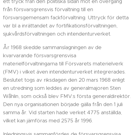
ett tryck från den politiska sidan mot en övergång
från försvarsgrensvis förvaltning till en
försvarsgemensam fackförvaltning. Uttryck för detta
var bl a inrättandet av fortifikationsförvaltningen,
sjukvårdsförvaltningen och intendenturverket.
År 1968 skedde sammanslagningen av de
kvarvarande försvarsgrensvisa
materielförvaltningarna till Försvarets materielverk
(FMV) i vilket även intendenturverket integrerades.
Beslutet togs av riksdagen den 20 mars 1968 enligt
en utredning som leddes av generalmajoren Sten
Wåhlin, som också blev FMV:s första generaldirektör.
Den nya organisationen började gälla från den 1 juli
samma år. Vid starten hade verket 4775 anställda,
vilket kan jämföras med 2575 år 1996.
Inledningsvis sammanfördes de försvarsgrensvisa