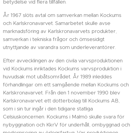
betydelse vid flera tillfällen.
År 1967 slöts avtal om samverkan mellan Kockums
och Karlskronavarvet. Samarbetet skulle avse
marknadsföring av Karlskronavarvets produkter,
samverkan i tekniska frågor och ömsesidigt
utnyttjande av varandra som underleverantörer.
Efter avvecklingen av den civila varvsproduktionen
vid Kockums inriktades Kockums varvsproduktion i
huvudsak mot ubåtsområdet. År 1989 inleddes
förhandlingar om ett samgående mellan Kockums och
Karlskronavarvet. Från den 1 november 1990 blev
Karlskronavarvet ett dotterbolag till Kockums AB,
som i sin tur ingår i den tidigare statliga
Celsiuskoncernen. Kockums i Malmö skulle svara för
nybyggnation och KkrV för underhåll, ombyggnad och
modernisering av örlogsfartyg. Var produktionen