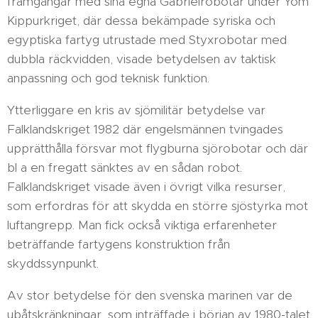
framgångar med sina egna Gabrielrobotar under Yom
Kippurkriget, där dessa bekämpade syriska och
egyptiska fartyg utrustade med Styxrobotar med
dubbla räckvidden, visade betydelsen av taktisk
anpassning och god teknisk funktion.
Ytterliggare en kris av sjömilitär betydelse var
Falklandskriget 1982 där engelsmännen tvingades
upprätthålla försvar mot flygburna sjörobotar och där
bl a en fregatt sänktes av en sådan robot.
Falklandskriget visade även i övrigt vilka resurser,
som erfordras för att skydda en större sjöstyrka mot
luftangrepp. Man fick också viktiga erfarenheter
beträffande fartygens konstruktion från
skyddssynpunkt.
Av stor betydelse för den svenska marinen var de
ubåtskränkningar, som inträffade i början av 1980-talet