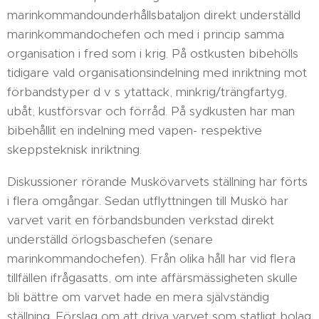
marinkommandounderhållsbataljon direkt underställd
marinkommandochefen och med i princip samma
organisation i fred som i krig. På ostkusten bibehölls
tidigare vald organisationsindelning med inriktning mot
förbandstyper d v s ytattack, minkrig/trängfartyg,
ubåt, kustförsvar och förråd. På sydkusten har man
bibehållit en indelning med vapen- respektive
skeppsteknisk inriktning.
Diskussioner rörande Muskövarvets ställning har förts
i flera omgångar. Sedan utflyttningen till Muskö har
varvet varit en förbandsbunden verkstad direkt
underställd örlogsbaschefen (senare
marinkommandochefen). Från olika håll har vid flera
tillfällen ifrågasatts, om inte affärsmässigheten skulle
bli bättre om varvet hade en mera självständig
ställning. Förslag om att driva varvet som statligt bolag