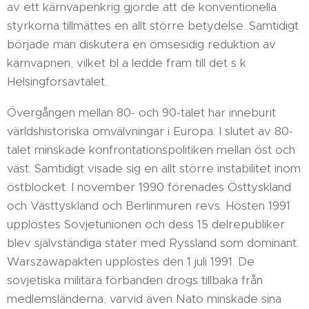
av ett kärnvapenkrig gjorde att de konventionella
styrkorna tillmättes en allt större betydelse. Samtidigt
började man diskutera en ömsesidig reduktion av
kärnvapnen, vilket bl a ledde fram till det s k
Helsingforsavtalet.
Övergången mellan 80- och 90-talet har inneburit
världshistoriska omvälvningar i Europa. I slutet av 80-
talet minskade konfrontationspolitiken mellan öst och
väst. Samtidigt visade sig en allt större instabilitet inom
östblocket. I november 1990 förenades Östtyskland
och Västtyskland och Berlinmuren revs. Hösten 1991
upplöstes Sovjetunionen och dess 15 delrepubliker
blev självständiga stater med Ryssland som dominant.
Warszawapakten upplöstes den 1 juli 1991. De
sovjetiska militära förbanden drogs tillbaka från
medlemsländerna, varvid även Nato minskade sina