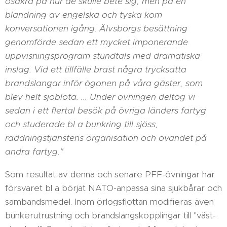
osäkra på hur de skulle bete sig, men på en
blandning av engelska och tyska kom
konversationen igång. Älvsborgs besättning
genomförde sedan ett mycket imponerande
uppvisningsprogram stundtals med dramatiska
inslag. Vid ett tillfälle brast några trycksatta
brandslangar inför ögonen på våra gäster, som
blev helt sjöblöta. ... Under övningen deltog vi
sedan i ett flertal besök på övriga länders fartyg
och studerade bl a bunkring till sjöss,
räddningstjänstens organisation och övandet på
andra fartyg."
Som resultat av denna och senare PFF-övningar har
försvaret bl a börjat NATO-anpassa sina sjukbårar och
sambandsmedel. Inom örlogsflottan modifieras även
bunkerutrustning och brandslangskopplingar till "väst-