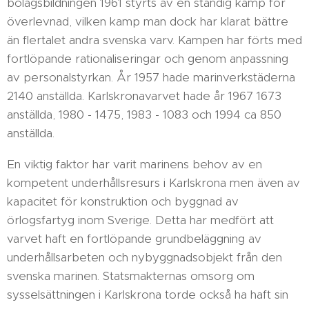
bolagsbildningen 1961 styrts av en ständig kamp för
överlevnad, vilken kamp man dock har klarat bättre
än flertalet andra svenska varv. Kampen har förts med
fortlöpande rationaliseringar och genom anpassning
av personalstyrkan. År 1957 hade marinverkstäderna
2140 anställda. Karlskronavarvet hade år 1967 1673
anställda, 1980 - 1475, 1983 - 1083 och 1994 ca 850
anställda.
En viktig faktor har varit marinens behov av en
kompetent underhållsresurs i Karlskrona men även av
kapacitet för konstruktion och byggnad av
örlogsfartyg inom Sverige. Detta har medfört att
varvet haft en fortlöpande grundbeläggning av
underhållsarbeten och nybyggnadsobjekt från den
svenska marinen. Statsmakternas omsorg om
sysselsättningen i Karlskrona torde också ha haft sin