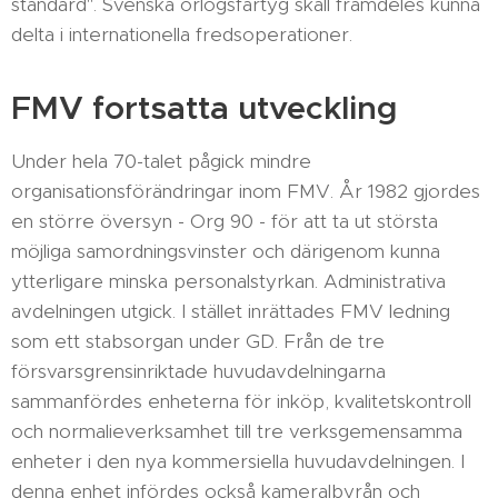
standard". Svenska örlogsfartyg skall framdeles kunna
delta i internationella fredsoperationer.
FMV fortsatta utveckling
Under hela 70-talet pågick mindre
organisationsförändringar inom FMV. År 1982 gjordes
en större översyn - Org 90 - för att ta ut största
möjliga samordningsvinster och därigenom kunna
ytterligare minska personalstyrkan. Administrativa
avdelningen utgick. I stället inrättades FMV ledning
som ett stabsorgan under GD. Från de tre
försvarsgrensinriktade huvudavdelningarna
sammanfördes enheterna för inköp, kvalitetskontroll
och normalieverksamhet till tre verksgemensamma
enheter i den nya kommersiella huvudavdelningen. I
denna enhet infördes också kameralbyrån och