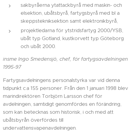
sakbyråerna ytattackbyrå med maskin- och
elsektion, ubåtsbyrå, fartygsbyrå med bl a
skeppstekniksektion samt elektronikbyrå,
projektledarna för ytstridsfartyg 2000/YSB,
ubåt typ Gotland, kustkorvett typ Göteborg
och ubåt 2000.
insme Ingo Smedensjö, chef, för fartygsavdelningen
1995-97
Fartygsavdelningens personalstyrka var vid denna
tidpunkt c:a 155 personer. Från den 1 januari 1998 blev
marindirektören Torbjörn Larsson chef för
avdelningen, samtidigt genomfördes en förändring,
som kan betecknas som historisk, i och med att
ubåtsbyrån överfördes till
undervattensvapenavdelningen.