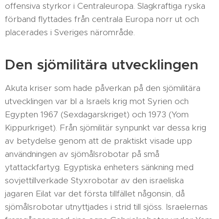
offensiva styrkor i Centraleuropa. Slagkraftiga ryska
förband flyttades från centrala Europa norr ut och
placerades i Sveriges närområde.
Den sjömilitära utvecklingen
Akuta kriser som hade påverkan på den sjömilitära
utvecklingen var bl a Israels krig mot Syrien och
Egypten 1967 (Sexdagarskriget) och 1973 (Yom
Kippurkriget). Från sjömilitär synpunkt var dessa krig
av betydelse genom att de praktiskt visade upp
användningen av sjömålsrobotar på små
ytattackfartyg. Egyptiska enheters sänkning med
sovjettillverkade Styxrobotar av den israeliska
jagaren Eilat var det första tillfället någonsin, då
sjömålsrobotar utnyttjades i strid till sjöss. Israelernas