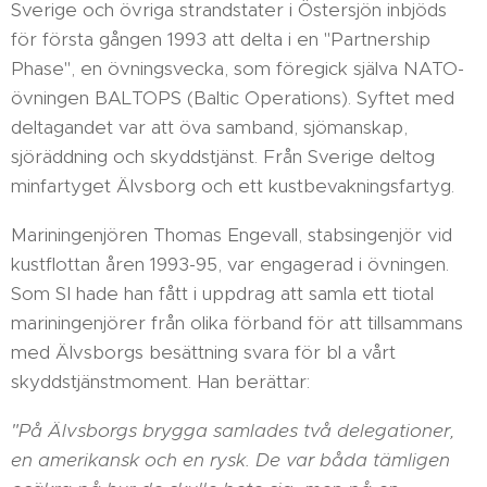
Sverige och övriga strandstater i Östersjön inbjöds
för första gången 1993 att delta i en "Partnership
Phase", en övningsvecka, som föregick själva NATO-
övningen BALTOPS (Baltic Operations). Syftet med
deltagandet var att öva samband, sjömanskap,
sjöräddning och skyddstjänst. Från Sverige deltog
minfartyget Älvsborg och ett kustbevakningsfartyg.
Mariningenjören Thomas Engevall, stabsingenjör vid
kustflottan åren 1993-95, var engagerad i övningen.
Som SI hade han fått i uppdrag att samla ett tiotal
mariningenjörer från olika förband för att tillsammans
med Älvsborgs besättning svara för bl a vårt
skyddstjänstmoment. Han berättar:
"På Älvsborgs brygga samlades två delegationer,
en amerikansk och en rysk. De var båda tämligen