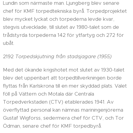
Lundin som närmaste man. Ljungberg blev senare
chef för KMF torpedtekniska byrå. Torpedprojektet
blev mycket lyckat och torpederna levde kvar,
stegvis utvecklade, till slutet av 1980-talet som de
trådstyrda torpederna 142 för ytfartyg och 272 för
ubåt.
2192
Torpedskjutning från stadsjagare (1955)
Med det ökande krigshotet mot slutet av 1930-talet
blev det uppenbart att torpedtillverkningen borde
flyttas från Karlskrona till en mer skyddad plats. Valet
föll på Vättern och Motala där Centrala
Torpedverkstaden (CTV) etablerades 1941. Av
överflyttad personal kan nämnas mariningenjörerna
Gustaf Wigforss, sedermera chef för CTV, och Tor
Ödman, senare chef för KMF torpedbyrå.