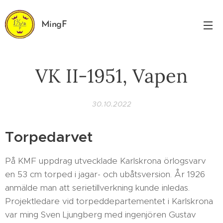
MingF
VK II-1951, Vapen
30.10.2022
Torpedarvet
På KMF uppdrag utvecklade Karlskrona örlogsvarv
en 53 cm torped i jagar- och ubåtsversion. År 1926
anmälde man att serietillverkning kunde inledas.
Projektledare vid torpeddepartementet i Karlskrona
var ming Sven Ljungberg med ingenjören Gustav